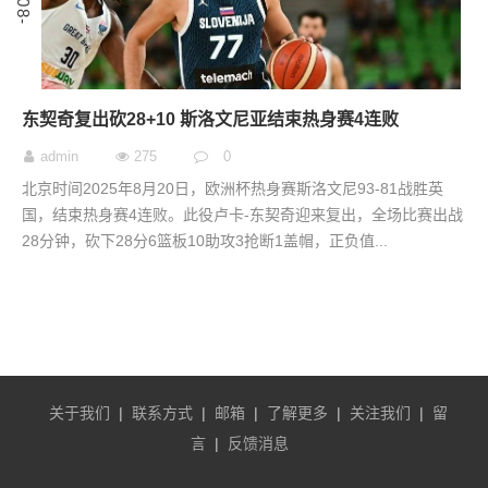
东契奇复出砍28+10 斯洛文尼亚结束热身赛4连败
admin
275
0
北京时间2025年8月20日，欧洲杯热身赛斯洛文尼93-81战胜英
国，结束热身赛4连败。此役卢卡-东契奇迎来复出，全场比赛出战
28分钟，砍下28分6篮板10助攻3抢断1盖帽，正负值...
关于我们
|
联系方式
|
邮箱
|
了解更多
|
关注我们
|
留
言
|
反馈消息