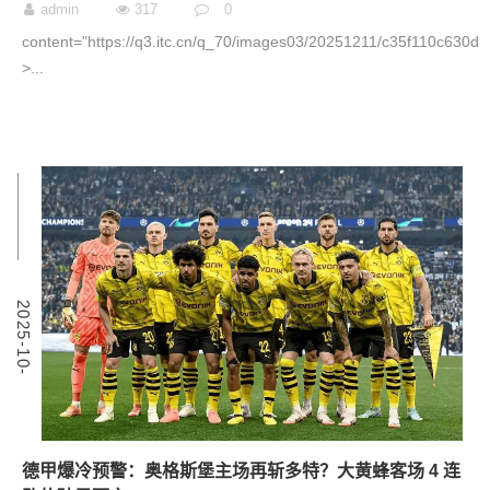
admin
317
0
content="https://q3.itc.cn/q_70/images03/20251211/c35f110c630d
˃...
1
2
0
2
5
-
1
0
-
3
德甲爆冷预警：奥格斯堡主场再斩多特？大黄蜂客场 4 连