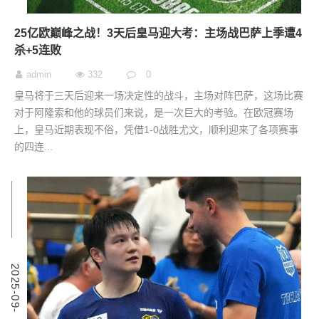
25亿欧巅峰之战！3天后皇马迎大考：主场战巴萨上季遭4
杀+5连败
admin
332
0
皇马将于三天后迎来一场决定性的战斗，主场对阵巴萨，这场比赛
对于阿隆索和他的球员们来说，是一次巨大的考验。在欧冠赛场
上，皇马近期表现不俗，凭借1-0战胜尤文，顺利迎来了各项赛事
的四连...
2
2
0
2
5
-
0
9
-
0