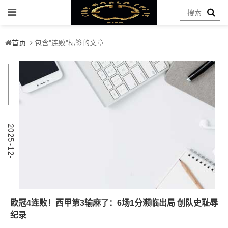
首页
包含"连败"标签的文章
1
2
0
2
5
-
1
2
-
1
欧冠4连败！西甲第3输麻了：6场1分濒临出局 创队史耻辱
纪录