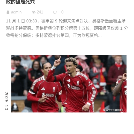
败的破局死穴
admin
241
0
11 月 1 日 03:30，德甲第 9 轮迎来焦点对决，奥格斯堡坐镇主场
迎战多特蒙德。奥格斯堡位列积分榜第十五位，距降级区仅差 1 分
亟需抢分保级；多特蒙德排名第四，正为欧冠资格...
0
2
0
2
5
-
1
0
-
3