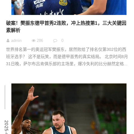
破案！樊振东德甲首秀2连败，冲上热搜第1，三大关键因
素解析
admin
286
0
世界排名第一的奥运冠军樊振东，居然败给了排名仅第302位的西
班牙选手？ 这不是玩笑，而是德甲首秀的真实结局。 北京时间8月
31日晚，萨尔布吕肯俱乐部的主场里，爆冷失利的比分赫然定格...
0
2
0
2
5
-
0
8
-
2