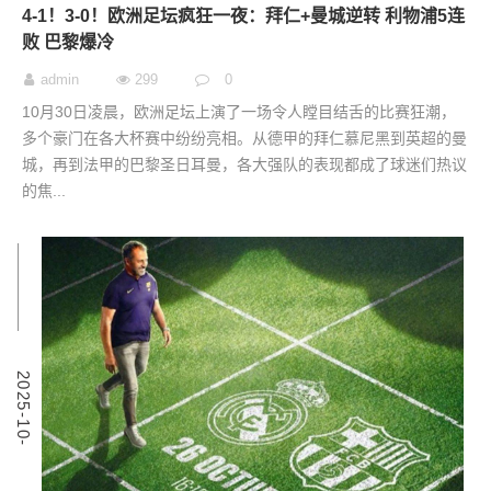
4-1！3-0！欧洲足坛疯狂一夜：拜仁+曼城逆转 利物浦5连
败 巴黎爆冷
admin
299
0
10月30日凌晨，欧洲足坛上演了一场令人瞠目结舌的比赛狂潮，
多个豪门在各大杯赛中纷纷亮相。从德甲的拜仁慕尼黑到英超的曼
城，再到法甲的巴黎圣日耳曼，各大强队的表现都成了球迷们热议
的焦...
4
2
0
2
5
-
1
0
-
2