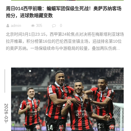
周日014西甲前瞻：蝙蝠军团保级生死战！奥萨苏纳客场
抢分，进球数暗藏变数
admin
305
0
北京时间3月1日23:15，西甲第24轮焦点对决将在梅斯塔利亚球场
拉开帷幕，积分榜第16位的巴伦西亚坐镇主场，迎战排名第10位
的奥萨苏纳。一场保级续命与中游稳局的较量，叠加两队伤病...
1
2
0
2
6
-
0
3
-
0