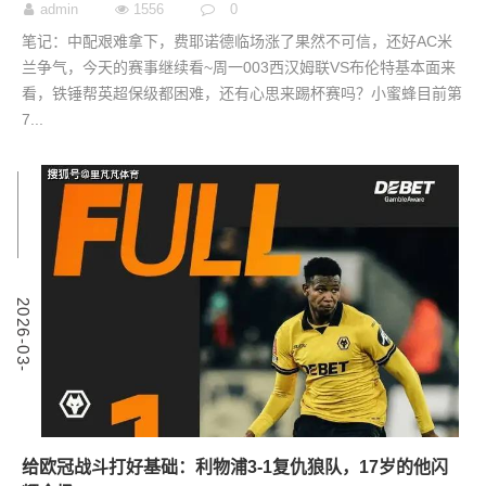
admin
1556
0
笔记：中配艰难拿下，费耶诺德临场涨了果然不可信，还好AC米
兰争气，今天的赛事继续看~周一003西汉姆联VS布伦特基本面来
看，铁锤帮英超保级都困难，还有心思来踢杯赛吗？小蜜蜂目前第
7...
7
2
0
2
6
-
0
3
-
0
给欧冠战斗打好基础：利物浦3-1复仇狼队，17岁的他闪