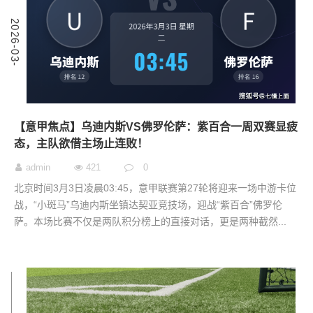
3
2
0
2
6
-
0
3
-
0
【意甲焦点】乌迪内斯VS佛罗伦萨：紫百合一周双赛显疲
态，主队欲借主场止连败！
admin
421
0
北京时间3月3日凌晨03:45，意甲联赛第27轮将迎来一场中游卡位
战，“小斑马”乌迪内斯坐镇达契亚竞技场，迎战“紫百合”佛罗伦
萨。本场比赛不仅是两队积分榜上的直接对话，更是两种截然...