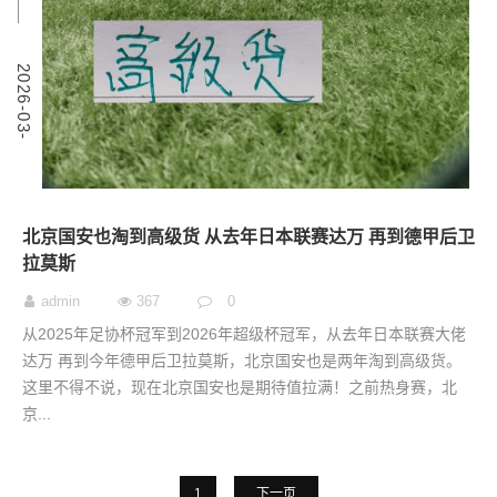
3
2
0
2
6
-
0
3
-
0
北京国安也淘到高级货 从去年日本联赛达万 再到德甲后卫
拉莫斯
admin
367
0
从2025年足协杯冠军到2026年超级杯冠军，从去年日本联赛大佬
达万 再到今年德甲后卫拉莫斯，北京国安也是两年淘到高级货。
这里不得不说，现在北京国安也是期待值拉满！之前热身赛，北
京...
1
下一页