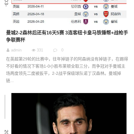
曼城2-2森林后还有16天5赛 3连客纽卡皇马铁锤帮+战枪手
争联赛杯
admin
331
0
在英超第29轮的比赛中，往年掉链子的阿森纳没有掉链子，在踢得
不好看的情况下客场1-0小胜布莱顿全取三分，而争冠对手曼城主
场两度领先二度被扳平，2-2战平保级球队诺丁汉森林。曼城掉
链...
5