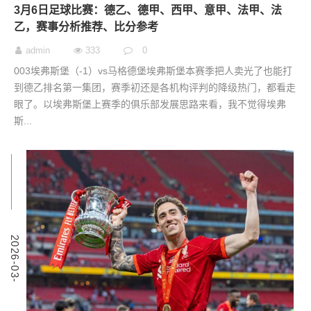
3月6日足球比赛：德乙、德甲、西甲、意甲、法甲、法
乙，赛事分析推荐、比分参考
admin
333
0
003埃弗斯堡（-1）vs马格德堡埃弗斯堡本赛季把人卖光了也能打
到德乙排名第一集团，赛季初还是各机构评判的降级热门，都看走
眼了。以埃弗斯堡上赛季的俱乐部发展思路来看，我不觉得埃弗
斯...
6
2
0
2
6
-
0
3
-
0