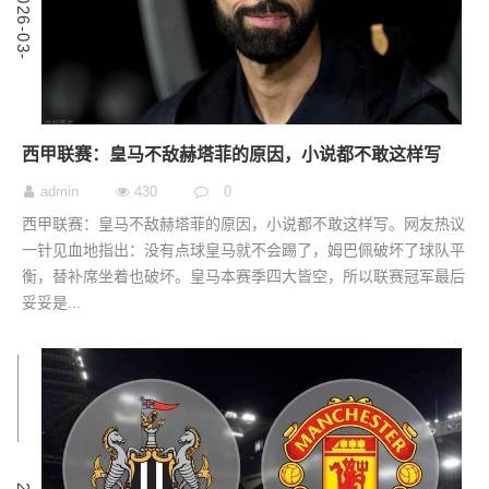
2
0
2
6
-
0
3
-
0
西甲联赛：皇马不敌赫塔菲的原因，小说都不敢这样写
admin
430
0
西甲联赛：皇马不敌赫塔菲的原因，小说都不敢这样写。网友热议
一针见血地指出：没有点球皇马就不会踢了，姆巴佩破坏了球队平
衡，替补席坐着也破坏。皇马本赛季四大皆空，所以联赛冠军最后
妥妥是...