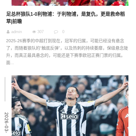
足总杯狼队1-0利物浦：于利物浦，是复仇，更是救命稻
草|前瞻
admin
307
0
2025-26赛季的中超打到现在，冠军的归属，可能已经没有悬念
了，而随着狼队的“触底反弹”，以及热刺的持续萎靡，保级悬念陡
升，而真正最具悬念的，可能还是下赛季欧冠正赛门票的归属。
面...
6
2
0
2
6
-
0
3
-
0