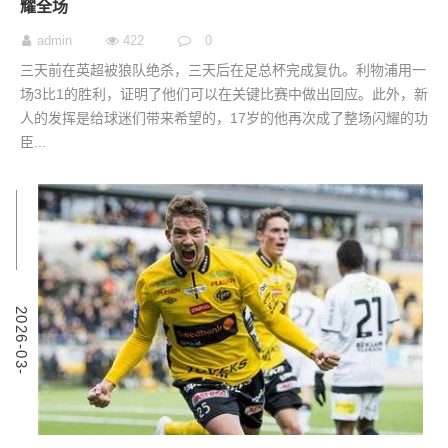
耀全场
admin
422
0
三天前在英超被狼队绝杀，三天后在足总杯完成复仇。利物浦用一
场3比1的胜利，证明了他们可以在关键比赛中做出回应。此外，新
人的发挥是给球迷们带来希望的，17岁的他再次成了整场闪耀的功
臣...
6
2
0
2
6
-
0
3
-
0