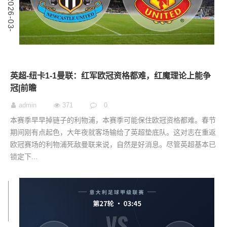
4
2
0
2
6
-
0
3
-
0
英超-纽卡1-1曼联：红军欧冠资格都难，红魔理论上能争
冠|前瞻
admin
371
0
本赛季早早掉链子的利物浦，本赛季可能保住欧冠资格都难。春节
期间刚有点起色，大年夜就客场输给了英超垫底队。这对志在重返
欧冠赛场的利物浦死敌曼联来说，自然是好消息。尽管英超基本已
锁定下...