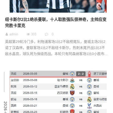
纽卡斯尔2比1绝杀曼联，十人取胜强队很神奇，主帅应变
完胜卡里克
admin
303
0
英超第29轮冷门多，利物浦客场1比2不敌榜尾队，曼城主场2比2
诺丁汉森林，曼联客场1比2不敌纽卡斯尔，热刺末尾开战1比3不
敌水晶宫，球队将为保级而战。本轮只有阿森纳客场1比0小胜布...
5
2
0
2
6
-
0
3
-
0