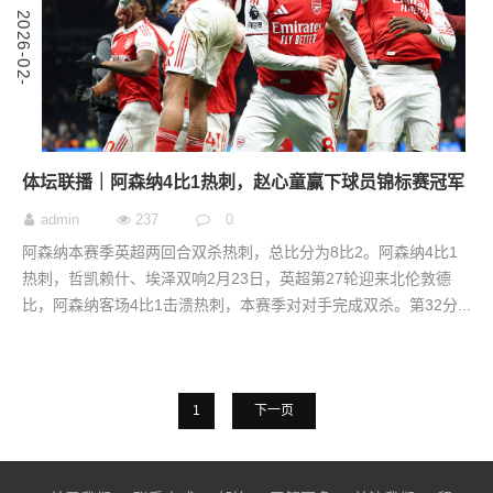
3
2
0
2
6
-
0
2
-
2
体坛联播｜阿森纳4比1热刺，赵心童赢下球员锦标赛冠军
admin
237
0
阿森纳本赛季英超两回合双杀热刺，总比分为8比2。阿森纳4比1
热刺，哲凯赖什、埃泽双响2月23日，英超第27轮迎来北伦敦德
比，阿森纳客场4比1击溃热刺，本赛季对对手完成双杀。第32分...
1
下一页