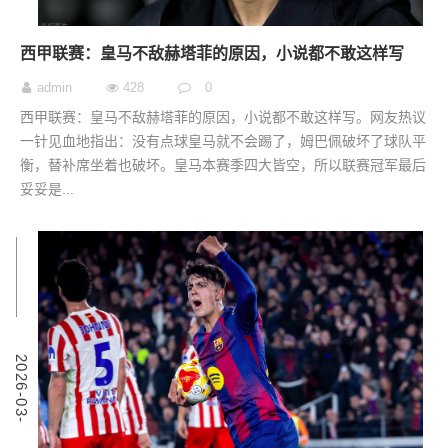
西甲联赛：皇马不敌赫塔菲的原因，小说都不敢这样写
admin
428
0
西甲联赛：皇马不敌赫塔菲的原因，小说都不敢这样写。网友热议
一针见血地指出：没有点球皇马就不会踢了，姆巴佩破坏了球队平
衡，替补席坐着也破坏。皇马本赛季四大皆空，所以联赛冠军最后
妥妥是...
4
2
0
2
6
-
0
3
-
0