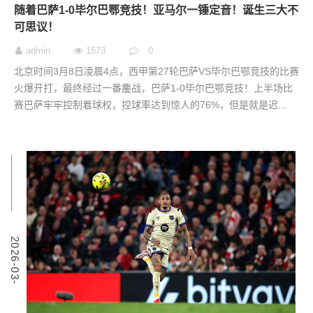
随着巴萨1-0毕尔巴鄂竞技！亚马尔一锤定音！诞生三大不
可思议！
admin
1573
0
北京时间3月8日凌晨4点，西甲第27轮巴萨VS毕尔巴鄂竞技的比赛
火爆开打，最终经过一番鏖战，巴萨1-0毕尔巴鄂竞技！上半场比
赛巴萨牢牢控制着球权，控球率达到惊人的76%，但是就是迟...
9
2
0
2
6
-
0
3
-
0