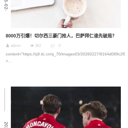
2
0
2
6
-
0
2
-
2
8000万引爆！切尔西三豪门抢人，巴萨拜仁谁先破局？
admin
362
0
content="https://q9.itc.cn/q_70/images03/20260227/8164d089c2f
˃...
4