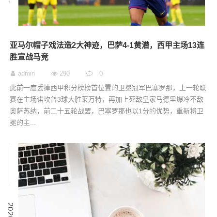
亚马尔帽子戏法造2大神迹，巴萨4-1黄潜，西甲主场13连
胜宣战马竞
admin
290
0
此前一度丢掉西甲积分榜榜首位置的卫冕冠军巴塞罗那，上一轮联
赛在主场诺坎普3球大胜莱万特，再加上死敌皇家马德里爆冷不敌
奥萨苏纳，前二十五轮战罢，巴塞罗那也以1分的优势，重新将卫
冕的主...
7