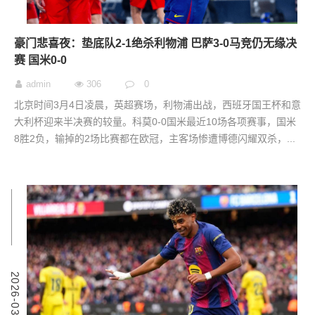
豪门悲喜夜：垫底队2-1绝杀利物浦 巴萨3-0马竞仍无缘决
赛 国米0-0
admin
306
0
北京时间3月4日凌晨，英超赛场，利物浦出战，西班牙国王杯和意
大利杯迎来半决赛的较量。科莫0-0国米最近10场各项赛事，国米
8胜2负，输掉的2场比赛都在欧冠，主客场惨遭博德闪耀双杀，...
1
2
0
2
6
-
0
3
-
0