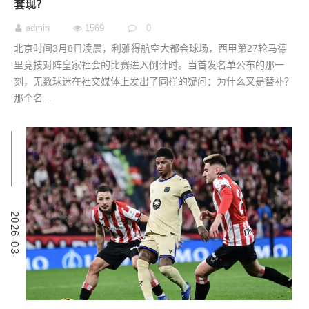
套现？
admin
1569
0
北京时间3月8日凌晨，利雅得航空大都会球场，西甲第27轮马德
里竞技对阵皇家社会的比赛进入倒计时。当首发名单公布的那一
刻，无数球迷在社交媒体上发出了同样的疑问：为什么又是替补？
那个名...
9
2
0
2
6
-
0
3
-
0