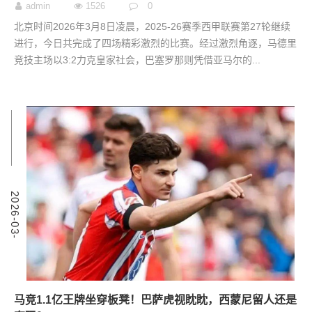
admin
1526
0
北京时间2026年3月8日凌晨，2025-26赛季西甲联赛第27轮继续
进行，今日共完成了四场精彩激烈的比赛。经过激烈角逐，马德里
竞技主场以3:2力克皇家社会，巴塞罗那则凭借亚马尔的...
9
2
0
2
6
-
0
3
-
0
马竞1.1亿王牌坐穿板凳！巴萨虎视眈眈，西蒙尼留人还是