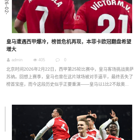
2
0
2
6
-
0
2
-
2
皇马遭遇西甲爆冷，榜首危机再现，本菲卡欧冠翻盘希望
增大
admin
405
0
北京时间2026年2月22日，西甲第25轮比赛中，皇马客场挑战奥萨
苏纳。回想上赛季，皇马也曾在这片球场被对手逼平，最终丢失了
榜首宝座，而今这段历史似乎正要重演——皇马以1比2不敌奥...