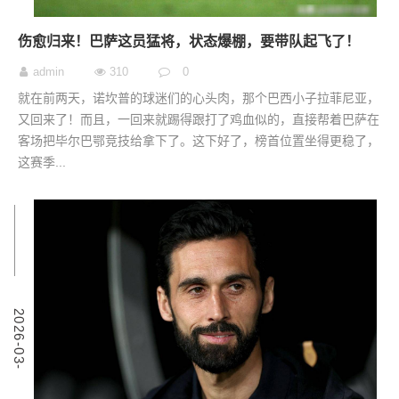
伤愈归来！巴萨这员猛将，状态爆棚，要带队起飞了！
admin
310
0
就在前两天，诺坎普的球迷们的心头肉，那个巴西小子拉菲尼亚，
又回来了！而且，一回来就踢得跟打了鸡血似的，直接帮着巴萨在
客场把毕尔巴鄂竞技给拿下了。这下好了，榜首位置坐得更稳了，
这赛季...
5
2
0
2
6
-
0
3
-
0