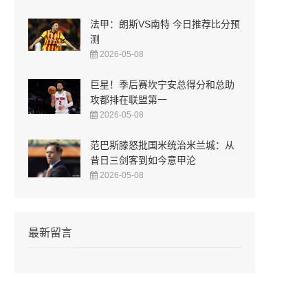
法甲：朗斯VS南特 今日推荐比分预
测
2026-05-08
巨星！季后赛坎宁安总得分和总助
攻都排在联盟第一
2026-05-08
范巴斯滕怒批国米统治米兰城：从
昔日三剑客到如今意甲沦
2026-05-08
最新留言