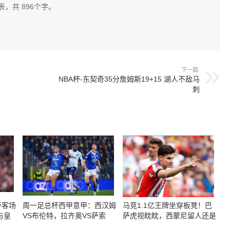
表，共 896个字。
下一篇:
NBA杯-东契奇35分詹姆斯19+15 湖人不敌马
刺
萨客场
周一足总杯西甲意甲：西汉姆
马竞1.1亿王牌坐穿板凳！巴
与皇
VS布伦特，拉齐奥VS萨索
萨虎视眈眈，西蒙尼留人还是
洛，西班牙人VS奥维耶多
套现？