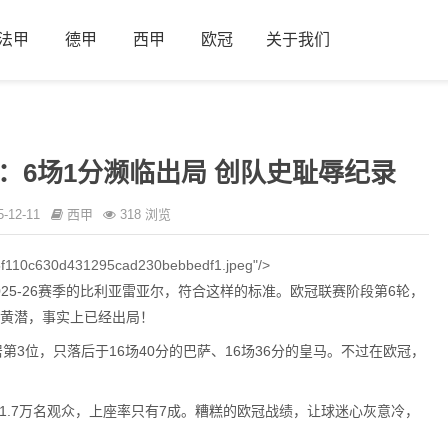
法甲
德甲
西甲
欧冠
关于我们
：6场1分濒临出局 创队史耻辱纪录
5-12-11
西甲
318 浏览
c35f110c630d431295cad230bebbedf1.jpeg"/>
25-26赛季的比利亚雷亚尔，符合这样的标准。欧冠联赛阶段第6轮，
的黄潜，事实上已经出局！
第3位，只落后于16场40分的巴萨、16场36分的皇马。不过在欧冠，
1.7万名观众，上座率只有7成。糟糕的欧冠战绩，让球迷心灰意冷，