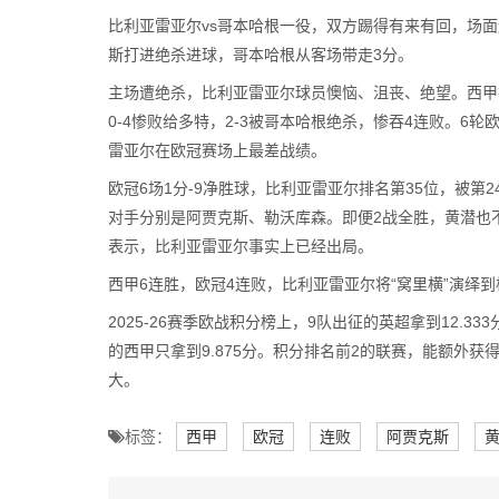
比利亚雷亚尔vs哥本哈根一役，双方踢得有来有回，场
斯打进绝杀进球，哥本哈根从客场带走3分。
主场遭绝杀，比利亚雷亚尔球员懊恼、沮丧、绝望。西甲排
0-4惨败给多特，2-3被哥本哈根绝杀，惨吞4连败。6
雷亚尔在欧冠赛场上最差战绩。
欧冠6场1分-9净胜球，比利亚雷亚尔排名第35位，被第
对手分别是阿贾克斯、勒沃库森。即便2战全胜，黄潜也不一定
表示，比利亚雷亚尔事实上已经出局。
西甲6连胜，欧冠4连败，比利亚雷亚尔将“窝里横”演绎
2025-26赛季欧战积分榜上，9队出征的英超拿到12.333
的西甲只拿到9.875分。积分排名前2的联赛，能额外
大。
标签：
西甲
欧冠
连败
阿贾克斯