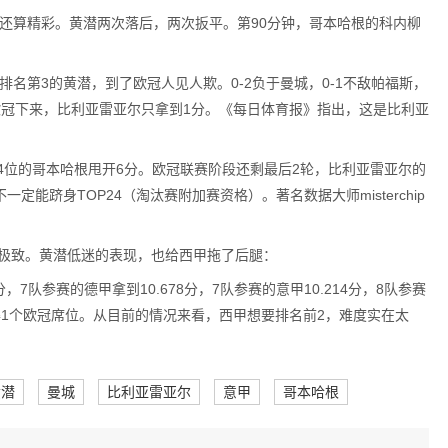
面还算精彩。黄潜两次落后，两次扳平。第90分钟，哥本哈根的科内柳
名第3的黄潜，到了欧冠人见人欺。0-2负于曼城，0-1不敌帕福斯，
轮欧冠下来，比利亚雷亚尔只拿到1分。《每日体育报》指出，这是比利亚
24位的哥本哈根甩开6分。欧冠联赛阶段还剩最后2轮，比利亚雷亚尔的
能跻身TOP24（淘汰赛附加赛资格）。著名数据大师misterchip
到极致。黄潜低迷的表现，也给西甲拖了后腿：
分，7队参赛的德甲拿到10.678分，7队参赛的意甲10.214分，8队参赛
获得1个欧冠席位。从目前的情况来看，西甲想要排名前2，难度实在太
黄潜
曼城
比利亚雷亚尔
意甲
哥本哈根