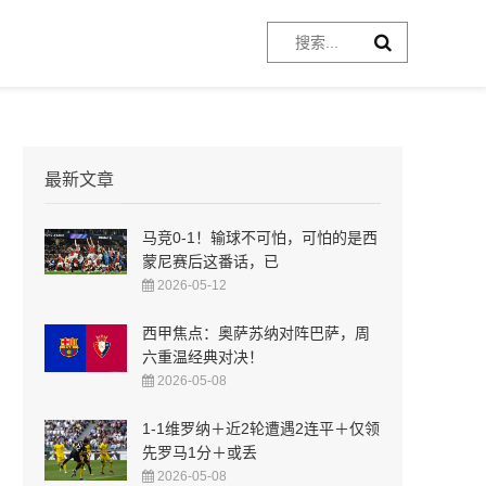
最新文章
马竞0-1！输球不可怕，可怕的是西
蒙尼赛后这番话，已
2026-05-12
西甲焦点：奥萨苏纳对阵巴萨，周
六重温经典对决！
2026-05-08
1-1维罗纳＋近2轮遭遇2连平＋仅领
先罗马1分＋或丢
2026-05-08