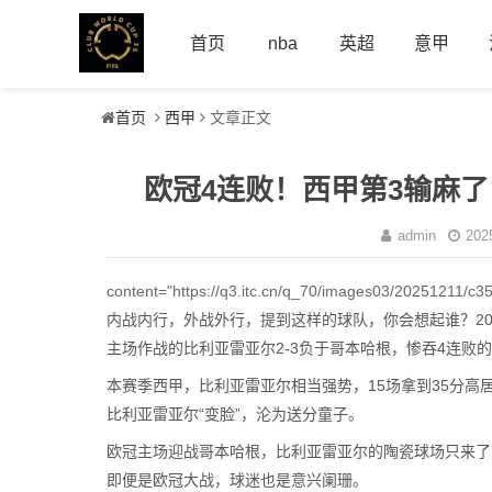
首页
nba
英超
意甲
首页
西甲
文章正文
欧冠4连败！西甲第3输麻了
admin
202
content="https://q3.itc.cn/q_70/images03/20251211/
内战内行，外战外行，提到这样的球队，你会想起谁？20
主场作战的比利亚雷亚尔2-3负于哥本哈根，惨吞4连败
本赛季西甲，比利亚雷亚尔相当强势，15场拿到35分高居
比利亚雷亚尔“变脸”，沦为送分童子。
欧冠主场迎战哥本哈根，比利亚雷亚尔的陶瓷球场只来了
即便是欧冠大战，球迷也是意兴阑珊。