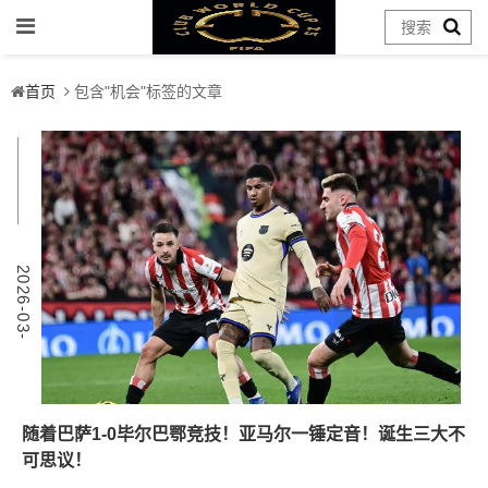
首页
包含"机会"标签的文章
9
2
0
2
6
-
0
3
-
0
随着巴萨1-0毕尔巴鄂竞技！亚马尔一锤定音！诞生三大不
可思议！