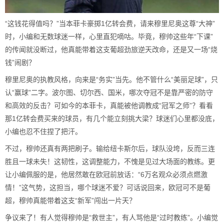
“这钱花得值吗？”当本菲卡豪掷1亿转会费，请来穆里尼奥这尊“大神”
时，小编和无数球迷一样，心里直犯嘀咕。毕竟，穆帅这些年“下课”
的传闻就没断过，他真能带着这支葡超劲旅逆天改命，还是又一场“烧
钱”闹剧？
穆里尼奥的执教风格，向来是“务实”当先。他不管什么“美丽足球”，只
认“赢球”二字。波尔图、切尔西、国米，哪次夺冠不是靠严密的防守
和高效的反击？可如今的本菲卡，真能被他调教成“冠军之师”？看看
那1亿转会费买来的球员，有几个能立刻挑大梁？球迷们心里都没底，
小编也忍不住捏了把汗。
不过，穆帅还真有两把刷子。输给纽卡斯尔后，球队没垮，反而三连
胜且一球未失！这韧性，这调整能力，不愧是见过大场面的教练。更
让小编佩服的是，他居然敢在欧冠前放话：“6万名观众必须点燃激
情！”这气势，这担当，哪个球迷不爱？可话说回来，欧冠可不是葡
超，穆帅真能带着这支“新军”闯出一片天？
争议来了！有人觉得穆帅是“救世主”，有人骂他是“过时教练”。小编觉