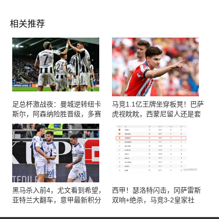
相关推荐
足总杯激战夜：曼城逆转纽卡
马竞1.1亿王牌坐穿板凳！巴萨
斯尔，阿森纳险胜晋级，多赛
虎视眈眈，西蒙尼留人还是套
切尔西晋八强
现？
黑马杀入前4，尤文看到希望，
西甲！瑟洛特闪击，冈萨雷斯
亚特兰大翻车，意甲最新积分
双响+绝杀，马竞3-2皇家社
榜如下
会，积分榜第三更稳了