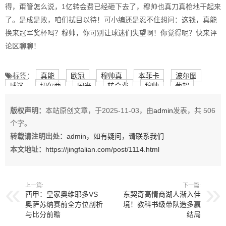
得，甭管怎么说，1亿转会费已经砸下去了，穆帅也真刀真枪地干起来
了。是成是败，咱们拭目以待！可小编还是忍不住想问：这钱，真能
换来冠军奖杯吗？穆帅，你可别让球迷们失望啊！你觉得呢？快来评
论区聊聊！
标签：
真能
欧冠
穆帅真
本菲卡
波尔图
球迷
切尔西
国米
转会费
穆帅
葡超
穆里尼奥
版权声明：
本站原创文章，于2025-11-03，由
admin
发表，共 506
个字。
转载请注明出处：
admin，如有疑问，请联系我们
本文地址：
https://jingfalian.com/post/1114.html
上一篇:
下一篇:
西甲：皇家奥维耶多VS
东契奇高情商湖人渐入佳
奥萨苏纳赛前全方位剖析
境！教科书级带队造多赢
与比分前瞻
结局