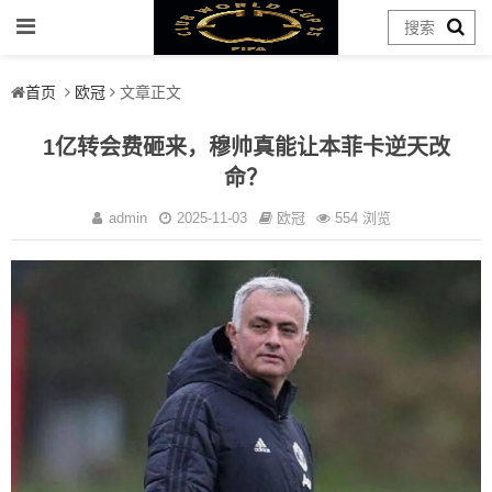
首页
欧冠
文章正文
1亿转会费砸来，穆帅真能让本菲卡逆天改
命？
admin
2025-11-03
欧冠
554 浏览